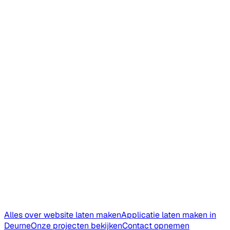
Peelregio
·
7 km
rijden
Website laten maken in
Helmond
Brainport regio
·
15 km
rijden
Website laten maken in
Eindhoven
Brainport regio
·
30 km
rijden
Website laten maken in
Gemert-Bakel
Peelregio
·
20 km
rijden
Alles over website laten maken
Applicatie laten maken in
Deurne
Onze projecten bekijken
Contact opnemen